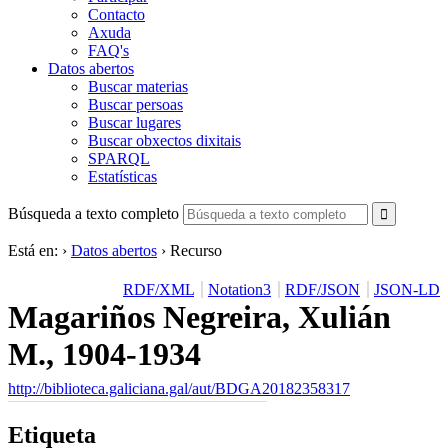
Contacto
Axuda
FAQ's
Datos abertos
Buscar materias
Buscar persoas
Buscar lugares
Buscar obxectos dixitais
SPARQL
Estatísticas
Búsqueda a texto completo
Está en:
›
Datos abertos
›
Recurso
RDF/XML
Notation3
RDF/JSON
JSON-LD
Magariños Negreira, Xulián
M., 1904-1934
http://biblioteca.galiciana.gal/aut/BDGA20182358317
Etiqueta