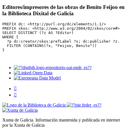
Editores/impresores de las obras de Benito Feijoo en
la Biblioteca Dixital de Galicia
PREFIX dc: <http://purl.org/dc/elements/1.1/>

PREFIX skos: <http://www.w3.org/2004/02/skos/core#>

SELECT DISTINCT (?z AS ?Editor)

WHERE { 

  ?p dc:creator/skos:prefLabel ?x; dc:publisher ?z.

  FILTER (CONTAINS(?x, "Feijoo, Benito"))

}


Xunta de Galicia. Información mantenida y publicada en internet
por la Xunta de Galicia