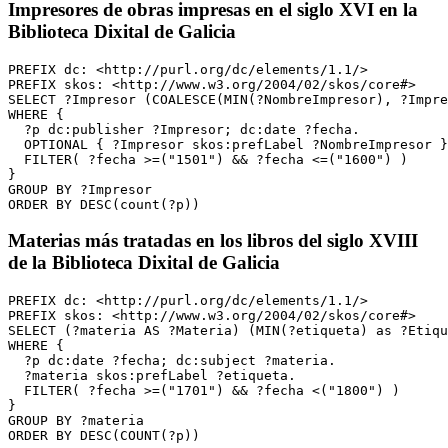
Impresores de obras impresas en el siglo XVI en la
Biblioteca Dixital de Galicia
PREFIX dc: <http://purl.org/dc/elements/1.1/>

PREFIX skos: <http://www.w3.org/2004/02/skos/core#>

SELECT ?Impresor (COALESCE(MIN(?NombreImpresor), ?Impre
WHERE {

  ?p dc:publisher ?Impresor; dc:date ?fecha.

  OPTIONAL { ?Impresor skos:prefLabel ?NombreImpresor }

  FILTER( ?fecha >=("1501") && ?fecha <=("1600") )

}

GROUP BY ?Impresor

ORDER BY DESC(count(?p))
Materias más tratadas en los libros del siglo XVIII
de la Biblioteca Dixital de Galicia
PREFIX dc: <http://purl.org/dc/elements/1.1/>

PREFIX skos: <http://www.w3.org/2004/02/skos/core#>

SELECT (?materia AS ?Materia) (MIN(?etiqueta) as ?Etiqu
WHERE { 

  ?p dc:date ?fecha; dc:subject ?materia. 

  ?materia skos:prefLabel ?etiqueta. 

  FILTER( ?fecha >=("1701") && ?fecha <("1800") )

}

GROUP BY ?materia

ORDER BY DESC(COUNT(?p))