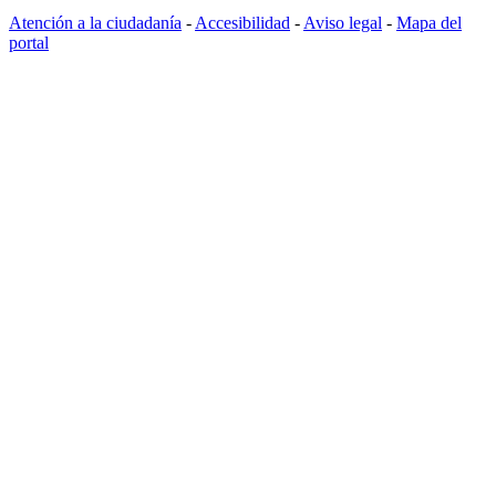
Atención a la ciudadanía
-
Accesibilidad
-
Aviso legal
-
Mapa del
portal