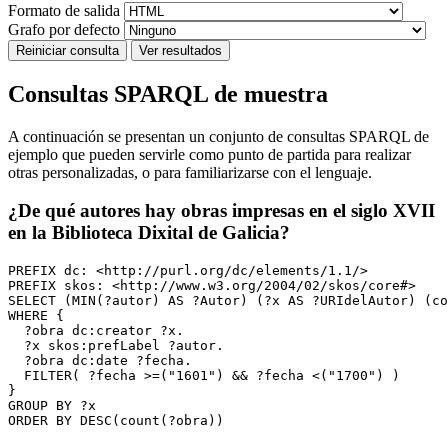
Formato de salida
Grafo por defecto
Consultas SPARQL de muestra
A continuación se presentan un conjunto de consultas SPARQL de
ejemplo que pueden servirle como punto de partida para realizar
otras personalizadas, o para familiarizarse con el lenguaje.
¿De qué autores hay obras impresas en el siglo XVII
en la Biblioteca Dixital de Galicia?
PREFIX dc: <http://purl.org/dc/elements/1.1/>

PREFIX skos: <http://www.w3.org/2004/02/skos/core#>

SELECT (MIN(?autor) AS ?Autor) (?x AS ?URIdelAutor) (co
WHERE {

  ?obra dc:creator ?x.

  ?x skos:prefLabel ?autor.

  ?obra dc:date ?fecha.

  FILTER( ?fecha >=("1601") && ?fecha <("1700") )

} 

GROUP BY ?x

ORDER BY DESC(count(?obra))